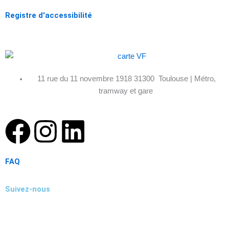
Registre d'accessibilité
11 rue du 11 novembre 1918 31300 Toulouse | Métro,
tramway et gare
F
I
L
a
n
i
FAQ
c
s
n
Suivez-nous
e
t
k