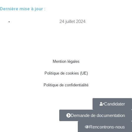
b
a
e
Dernière mise à jour :
o
g
d
24 juillet 2024
o
r
i
k
a
n
m
Mention légales
Politique de cookies (UE)
Politique de confidentialité
Candidater
Demande de documentation
Rencontrons-nous