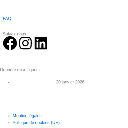
FAQ
Suivez-nous
F
I
L
a
n
i
c
s
n
Dernière mise à jour :
e
t
k
20 janvier 2026
b
a
e
o
g
d
Mention légales
Politique de cookies (UE)