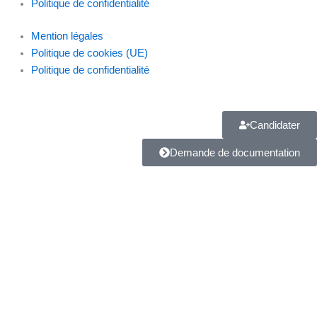
o
r
i
Politique de confidentialité
k
a
n
Mention légales
Politique de cookies (UE)
m
Politique de confidentialité
Candidater
Demande de documentation