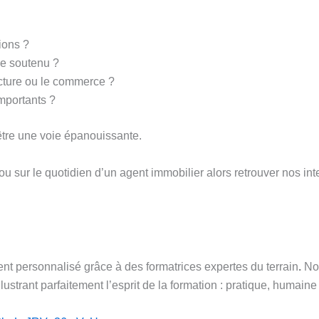
ions ?
me soutenu ?
ecture ou le commerce ?
mportants ?
 être une voie épanouissante.
ou sur le quotidien d’un agent immobilier alors retrouver nos int
t personnalisé grâce à des formatrices expertes du terrain
.
Nou
ustrant parfaitement l’esprit de la formation : pratique, humain