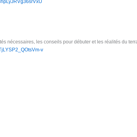
i=8hpLyJRVg36srVxU
tés nécessaires, les conseils pour débuter et les réalités du terr
i=TjLYSP2_QOtsVm-v