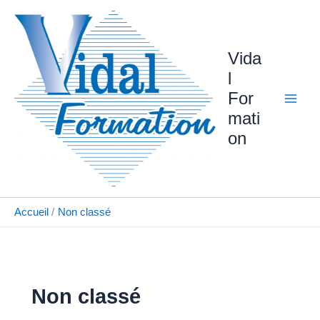
Aller
au
contenu
Vida
l
For
mati
on
Accueil
Non classé
Non classé