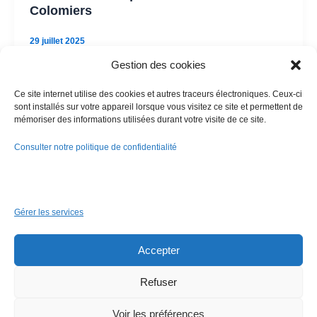
Colomiers
29 juillet 2025
Gestion des cookies
Ce site internet utilise des cookies et autres traceurs électroniques. Ceux-ci
sont installés sur votre appareil lorsque vous visitez ce site et permettent de
Non classé
mémoriser des informations utilisées durant votre visite de ce site.
Secrétaire Médical H/F – Cabinet
Consulter notre politique de confidentialité
ophtalmologie – Montauban #33
9 février 2025
Gérer les services
Vidal Formation, en partenariat avec un Centre
d’Ophtalmologie, recrute un Secrétaire Médical (H/F),
en alternance. L’équipe se compose de 3
Accepter
Refuser
Voir les préférences