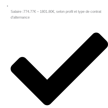
Salaire :774.77€ – 1801.80€, selon profil et type de contrat
d’alternance