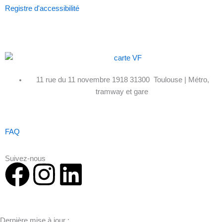
Registre d'accessibilité
11 rue du 11 novembre 1918 31300 Toulouse | Métro,
tramway et gare
FAQ
Suivez-nous
F
I
L
a
n
i
Dernière mise à jour :