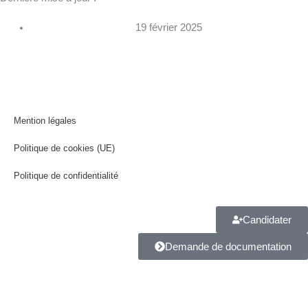
c
s
n
e
t
k
19 février 2025
b
a
e
o
g
d
Mention légales
o
r
i
Politique de cookies (UE)
k
a
n
Politique de confidentialité
m
Candidater
Demande de documentation