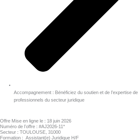
Accompagnement : Bénéficiez du soutien et de l’expertise de
professionnels du secteur juridique
Offre Mise en ligne le : 18 juin 2026
Numéro de l'offre :
#AJ2026-11*
Secteur : TOULOUSE, 31000
Formation :
Assistant(e) Juridique H/F