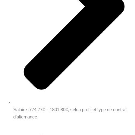
Salaire :774.77€ – 1801.80€, selon profil et type de contrat
d’alternance